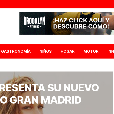
GASTRONOMÍA
NIÑOS
HOGAR
MOTOR
IN
PRESENTA SU NUEVO
NO GRAN MADRID