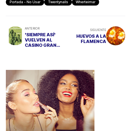
Portada - No Usar
Twentynails
Wherteimar
ANTERIOR
SIGUIENTE
'SIEMPRE ASÍ'
HUEVOS A LA
VUELVEN AL
FLAMENCA
CASINO GRAN
MADRID DE
TORRELODONES