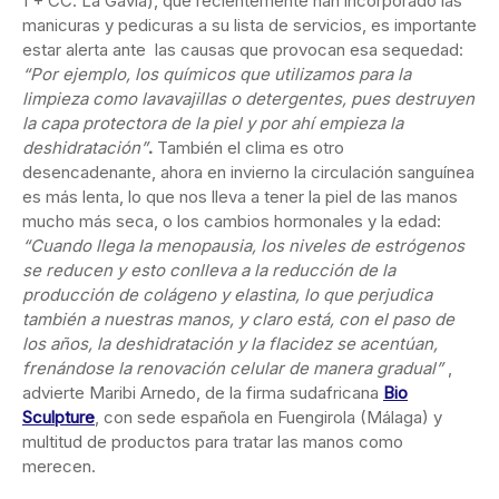
1 + CC. La Gavia), que recientemente han incorporado las
manicuras y pedicuras a su lista de servicios, es importante
estar alerta ante las causas que provocan esa sequedad:
“Por ejemplo, los químicos que utilizamos para la
limpieza como lavavajillas o detergentes, pues destruyen
la capa protectora de la piel y por ahí empieza la
deshidratación”
.
También el clima es otro
desencadenante, ahora en invierno la circulación sanguínea
es más lenta, lo que nos lleva a tener la piel de las manos
mucho más seca, o los cambios hormonales y la edad:
“Cuando llega la menopausia, los niveles de estrógenos
se reducen y esto conlleva a la reducción de la
producción de colágeno y elastina, lo que perjudica
también a nuestras manos, y claro está, con el paso de
los años, la deshidratación y la flacidez se acentúan,
frenándose la renovación celular de manera gradual”
,
advierte Maribi Arnedo, de la firma sudafricana
Bio
Sculpture
, con sede española en Fuengirola (Málaga) y
multitud de productos para tratar las manos como
merecen.