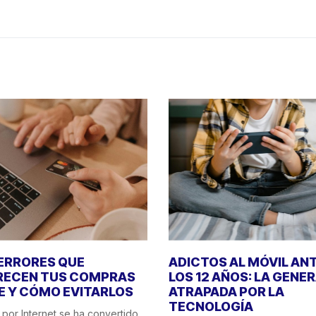
 ERRORES QUE
ADICTOS AL MÓVIL AN
RECEN TUS COMPRAS
LOS 12 AÑOS: LA GENE
E Y CÓMO EVITARLOS
ATRAPADA POR LA
TECNOLOGÍA
por Internet se ha convertido