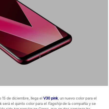
 15 de diciembre, llega el
V30 pink
, un nuevo color para el
 será el quinto color para el
flagship
de la compañía y se
. Ha sido tan popular en Corea, que en dos semanas ha