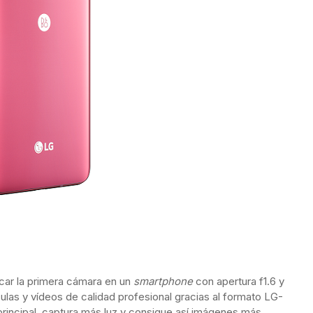
car la primera cámara en un
smartphone
con apertura f1.6 y
lículas y vídeos de calidad profesional gracias al formato LG-
 principal, captura más luz y consigue así imágenes más