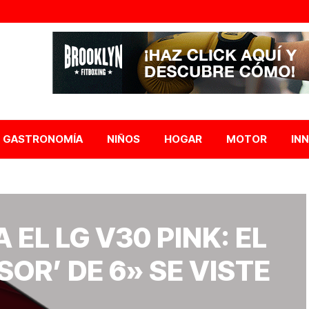
GASTRONOMÍA
NIÑOS
HOGAR
MOTOR
IN
 EL LG V30 PINK: EL
SOR’ DE 6» SE VISTE