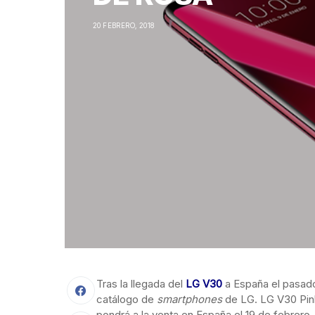
20 FEBRERO, 2018
Tras la llegada del
LG V30
a España el pasado
catálogo de
smartphones
de LG. LG V30 Pink
pondrá a la venta en España el 19 de febrero