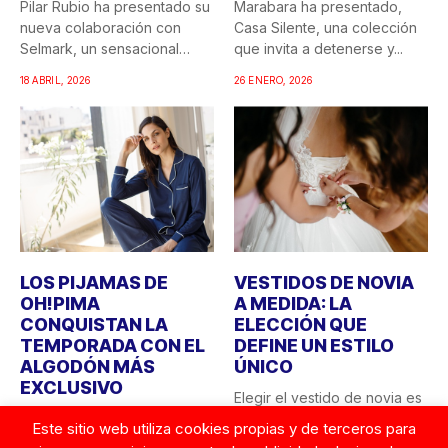
Pilar Rubio ha presentado su
Marabara ha presentado,
nueva colaboración con
Casa Silente, una colección
Selmark, un sensacional
que invita a detenerse y...
doble...
18 ABRIL, 2026
26 ENERO, 2026
LOS PIJAMAS DE
VESTIDOS DE NOVIA
OH!PIMA
A MEDIDA: LA
CONQUISTAN LA
ELECCIÓN QUE
TEMPORADA CON EL
DEFINE UN ESTILO
ALGODÓN MÁS
ÚNICO
EXCLUSIVO
Elegir el vestido de novia es
En el universo de la moda,
una de las decisiones más
Este sitio web utiliza cookies propias y de terceros para
donde cada vez valoramos
personales...