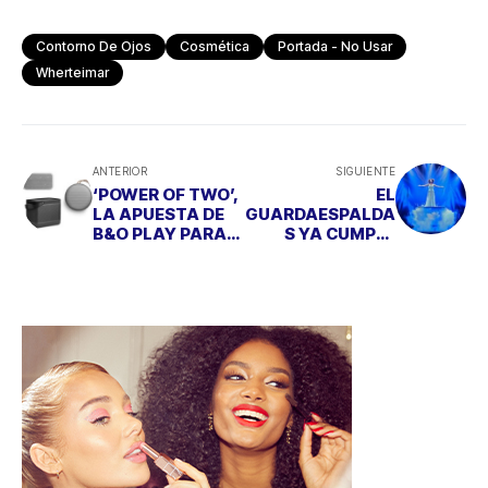
Contorno De Ojos
Cosmética
Portada - No Usar
Wherteimar
ANTERIOR
SIGUIENTE
‘POWER OF TWO’,
EL
LA APUESTA DE
GUARDAESPALDA
B&O PLAY PARA
S YA CUMPLE
SAN VALENTÍN
CASI 150
FUNCIONES EN
MADRID