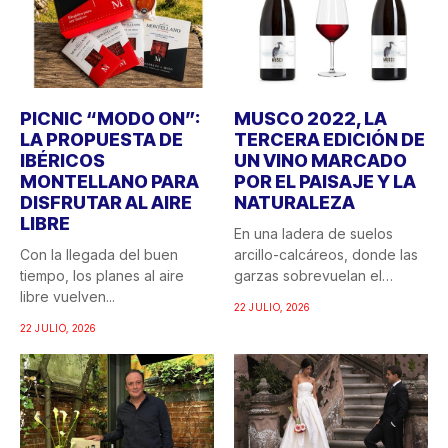
PICNIC “MODO ON”:
MUSCO 2022, LA
LA PROPUESTA DE
TERCERA EDICIÓN DE
IBÉRICOS
UN VINO MARCADO
MONTELLANO PARA
POR EL PAISAJE Y LA
DISFRUTAR AL AIRE
NATURALEZA
LIBRE
En una ladera de suelos
Con la llegada del buen
arcillo-calcáreos, donde las
tiempo, los planes al aire
garzas sobrevuelan el
libre vuelven...
recuerdo...
22 JULIO, 2026
22 JULIO, 2026