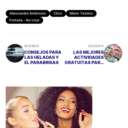
Alessandra Ambrosio
Cîroc
Mario Testino
Portada - No Usar
ANTERIOR
SIGUIENTE
CONSEJOS PARA
LAS MEJORES
LAS HELADAS Y
ACTIVIDADES
EL PARABRISAS
GRATUITAS PARA
NIÑOS ESTA
NAVIDAD EN
MADRID