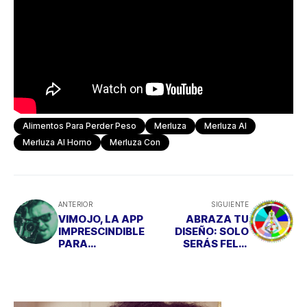
Alimentos Para Perder Peso
Merluza
Merluza Al
Merluza Al Horno
Merluza Con
ANTERIOR
SIGUIENTE
VIMOJO, LA APP
ABRAZA TU
IMPRESCINDIBLE
DISEÑO: SOLO
PARA
SERÁS FELIZ
PERIODISTAS
SIENDO TÚ MISMO
MÓVILES, YA
ESTÁ EN GOOGLE
PLAY