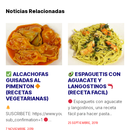
Noticias Relacionadas
ALCACHOFAS
ESPAGUETIS CON
GUISADAS AL
AGUACATE Y
PIMENTON
LANGOSTINOS
(RECETAS
(RECETA FACIL)
VEGETARIANAS)
Espaguetis con aguacate
y langostinos, una receta
SUSCRIBETE: https://www.youtube.com/c/COCINAFACILYRICA?
fácil para hacer pasta...
sub_confirmation=1
25 SEPTIEMBRE, 2019
Alcachofas guisadas al
7 NOVIEMBRE, 2019