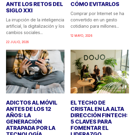
ANTE LOS RETOS DEL
CÓMO EVITARLOS
SIGLO XXI
Comprar por Internet se ha
La irrupción de la inteligencia
convertido en un gesto
artificial, la digitalización y los
cotidiano para millones...
cambios sociales...
12 MAYO, 2026
22 JULIO, 2026
ADICTOS AL MÓVIL
EL TECHO DE
ANTES DE LOS 12
CRISTAL EN LA ALTA
AÑOS: LA
DIRECCIÓN FINTECH:
GENERACIÓN
5 CLAVES PARA
ATRAPADA POR LA
FOMENTAR EL
TECNOLOGÍA
LIDERAZGO