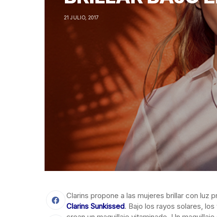
21 JULIO, 2017
Clarins propone a las mujeres brillar con luz 
Clarins Sunkissed
. Bajo los rayos solares, los
crean un maquillaje vitaminado. Un maquillaje 