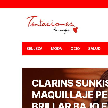
BELLEZA
MODA
OCIO
SALUD
CLARINS SUNKIS
MAQUILLAJE P
BRILLAR BAJO E