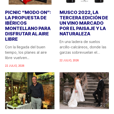
PICNIC “MODO ON”:
MUSCO 2022, LA
LA PROPUESTA DE
TERCERA EDICIÓN DE
IBÉRICOS
UN VINO MARCADO
MONTELLANO PARA
POR EL PAISAJE Y LA
DISFRUTAR AL AIRE
NATURALEZA
LIBRE
En una ladera de suelos
Con la llegada del buen
arcillo-calcáreos, donde las
tiempo, los planes al aire
garzas sobrevuelan el
libre vuelven...
recuerdo...
22 JULIO, 2026
22 JULIO, 2026