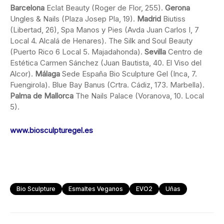
Barcelona
Eclat Beauty (Roger de Flor, 255).
Gerona
Ungles & Nails (Plaza Josep Pla, 19).
Madrid
Biutiss
(Libertad, 26), Spa Manos y Pies (Avda Juan Carlos I, 7
Local 4. Alcalá de Henares). The Silk and Soul Beauty
(Puerto Rico 6 Local 5. Majadahonda).
Sevilla
Centro de
Estética Carmen Sánchez (Juan Bautista, 40. El Viso del
Alcor).
Málaga
Sede España Bio Sculpture Gel (Inca, 7.
Fuengirola). Blue Bay Banus (Crtra. Cádiz, 173. Marbella).
Palma de Mallorca
The Nails Palace (Voranova, 10. Local
5).
www.biosculpturegel.es
Bio Sculpture
Esmaltes Veganos
EVO2
Uñas