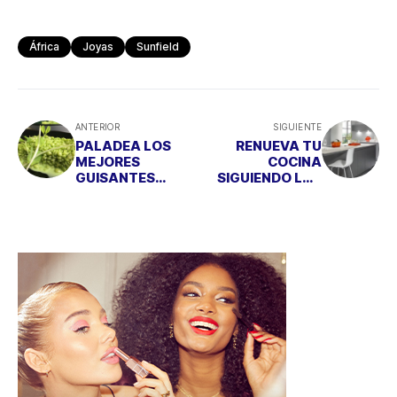
África
Joyas
Sunfield
ANTERIOR
SIGUIENTE
PALADEA LOS
RENUEVA TU
MEJORES
COCINA
GUISANTES
SIGUIENDO LAS
LÁGRIMA EN
TENDENCIAS DE
FLOREN
LA TEMPORADA
DOMEZAIN