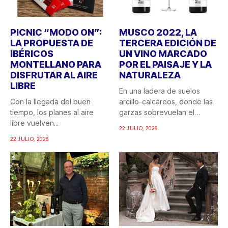
PICNIC “MODO ON”:
MUSCO 2022, LA
LA PROPUESTA DE
TERCERA EDICIÓN DE
IBÉRICOS
UN VINO MARCADO
MONTELLANO PARA
POR EL PAISAJE Y LA
DISFRUTAR AL AIRE
NATURALEZA
LIBRE
En una ladera de suelos
Con la llegada del buen
arcillo-calcáreos, donde las
tiempo, los planes al aire
garzas sobrevuelan el
libre vuelven...
recuerdo...
22 JULIO, 2026
22 JULIO, 2026