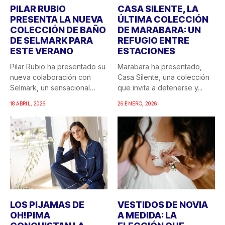
PILAR RUBIO
CASA SILENTE, LA
PRESENTA LA NUEVA
ÚLTIMA COLECCIÓN
COLECCIÓN DE BAÑO
DE MARABARA: UN
DE SELMARK PARA
REFUGIO ENTRE
ESTE VERANO
ESTACIONES
Pilar Rubio ha presentado su
Marabara ha presentado,
nueva colaboración con
Casa Silente, una colección
Selmark, un sensacional
que invita a detenerse y...
doble...
18 ABRIL, 2026
26 ENERO, 2026
LOS PIJAMAS DE
VESTIDOS DE NOVIA
OH!PIMA
A MEDIDA: LA