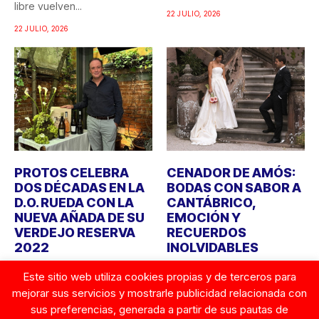
libre vuelven...
recuerdo...
22 JULIO, 2026
22 JULIO, 2026
PROTOS CELEBRA
CENADOR DE AMÓS:
DOS DÉCADAS EN LA
BODAS CON SABOR A
D.O. RUEDA CON LA
CANTÁBRICO,
NUEVA AÑADA DE SU
EMOCIÓN Y
VERDEJO RESERVA
RECUERDOS
2022
INOLVIDABLES
Bodegas Protos celebra
Durante años, cuando
Este sitio web utiliza cookies propias y de terceros para
este año el 20º aniversario
alguien imaginaba una boda,
mejorar sus servicios y mostrarle publicidad relacionada con
de su llegada a...
la atención se centraba en...
sus preferencias, generada a partir de sus pautas de