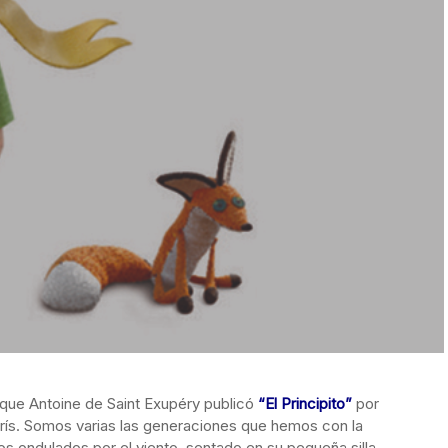
ue Antoine de Saint Exupéry publicó
“El Principito”
por
rís. Somos varias las generaciones que hemos con la
 ondulados por el viento, sentado en su pequeña silla