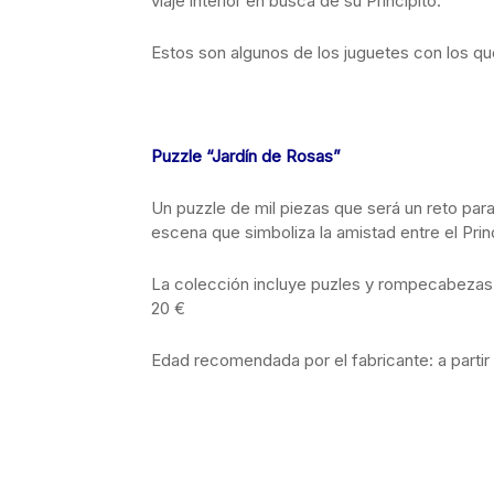
viaje interior en busca de su Principito.
Estos son algunos de los juguetes con los qu
Puzzle “Jardín de Rosas”
Un puzzle de mil piezas que será un reto para 
escena que simboliza la amistad entre el Princ
La colección incluye puzles y rompecabezas d
20 €
Edad recomendada por el fabricante: a partir