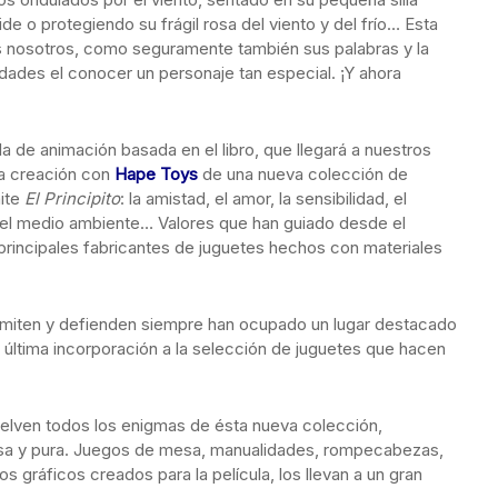
e o protegiendo su frágil rosa del viento y del frío… Esta
s nosotros, como seguramente también sus palabras y la
edades el conocer un personaje tan especial. ¡Y ahora
a de animación basada en el libro, que llegará a nuestros
la creación con
Hape Toys
de una nueva colección de
mite
El Principito
: la amistad, el amor, la sensibilidad, el
r el medio ambiente… Valores que han guiado desde el
 principales fabricantes de juguetes hechos con materiales
smiten y defienden siempre han ocupado un lugar destacado
a última incorporación a la selección de juguetes que hacen
uelven todos los enigmas de ésta nueva colección,
iosa y pura. Juegos de mesa, manualidades, rompecabezas,
s gráficos creados para la película, los llevan a un gran