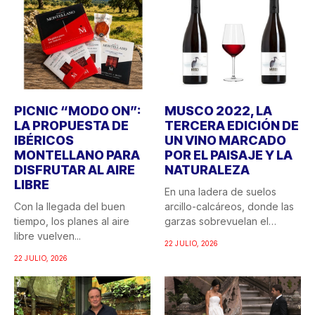
PICNIC “MODO ON”:
MUSCO 2022, LA
LA PROPUESTA DE
TERCERA EDICIÓN DE
IBÉRICOS
UN VINO MARCADO
MONTELLANO PARA
POR EL PAISAJE Y LA
DISFRUTAR AL AIRE
NATURALEZA
LIBRE
En una ladera de suelos
Con la llegada del buen
arcillo-calcáreos, donde las
tiempo, los planes al aire
garzas sobrevuelan el
libre vuelven...
recuerdo...
22 JULIO, 2026
22 JULIO, 2026