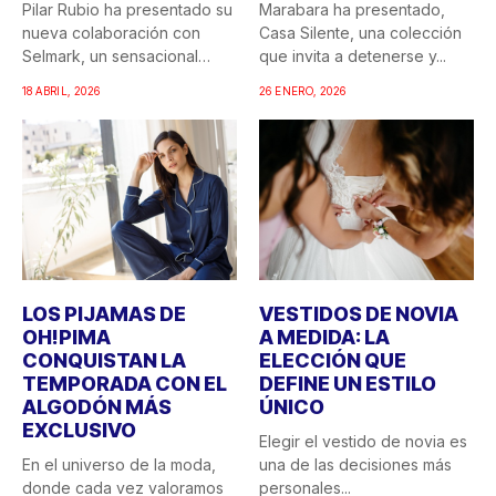
Pilar Rubio ha presentado su
Marabara ha presentado,
nueva colaboración con
Casa Silente, una colección
Selmark, un sensacional
que invita a detenerse y...
doble...
18 ABRIL, 2026
26 ENERO, 2026
LOS PIJAMAS DE
VESTIDOS DE NOVIA
OH!PIMA
A MEDIDA: LA
CONQUISTAN LA
ELECCIÓN QUE
TEMPORADA CON EL
DEFINE UN ESTILO
ALGODÓN MÁS
ÚNICO
EXCLUSIVO
Elegir el vestido de novia es
En el universo de la moda,
una de las decisiones más
donde cada vez valoramos
personales...