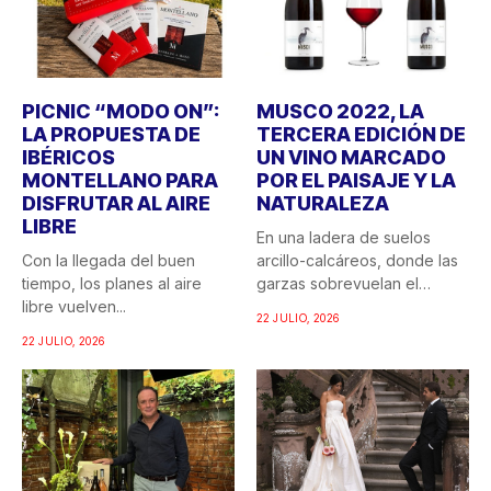
PICNIC “MODO ON”:
MUSCO 2022, LA
LA PROPUESTA DE
TERCERA EDICIÓN DE
IBÉRICOS
UN VINO MARCADO
MONTELLANO PARA
POR EL PAISAJE Y LA
DISFRUTAR AL AIRE
NATURALEZA
LIBRE
En una ladera de suelos
Con la llegada del buen
arcillo-calcáreos, donde las
tiempo, los planes al aire
garzas sobrevuelan el
libre vuelven...
recuerdo...
22 JULIO, 2026
22 JULIO, 2026