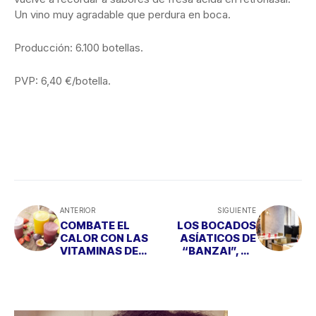
Un vino muy agradable que perdura en boca.
Producción: 6.100 botellas.
PVP: 6,40 €/botella.
ANTERIOR
SIGUIENTE
COMBATE EL
LOS BOCADOS
CALOR CON LAS
ASÍATICOS DE
VITAMINAS DE
“BANZAI”, UN
LOS NUEVOS
PLAN DELICIOSO
‘SORBET DRINK’
SI PASAS EL
DE “AMORINO”
VERANO EN LA
CAPITAL