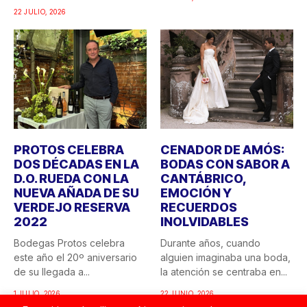
22 JULIO, 2026
PROTOS CELEBRA
CENADOR DE AMÓS:
DOS DÉCADAS EN LA
BODAS CON SABOR A
D.O. RUEDA CON LA
CANTÁBRICO,
NUEVA AÑADA DE SU
EMOCIÓN Y
VERDEJO RESERVA
RECUERDOS
2022
INOLVIDABLES
Bodegas Protos celebra
Durante años, cuando
este año el 20º aniversario
alguien imaginaba una boda,
de su llegada a...
la atención se centraba en...
1 JULIO, 2026
22 JUNIO, 2026