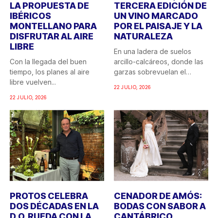
LA PROPUESTA DE
TERCERA EDICIÓN DE
IBÉRICOS
UN VINO MARCADO
MONTELLANO PARA
POR EL PAISAJE Y LA
DISFRUTAR AL AIRE
NATURALEZA
LIBRE
En una ladera de suelos
Con la llegada del buen
arcillo-calcáreos, donde las
tiempo, los planes al aire
garzas sobrevuelan el
libre vuelven...
recuerdo...
22 JULIO, 2026
22 JULIO, 2026
PROTOS CELEBRA
CENADOR DE AMÓS:
DOS DÉCADAS EN LA
BODAS CON SABOR A
D.O. RUEDA CON LA
CANTÁBRICO,