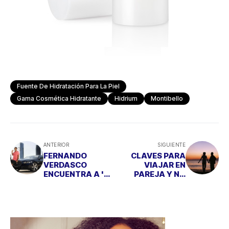
Fuente De Hidratación Para La Piel
Gama Cosmética Hidratante
Hidrium
Montibello
ANTERIOR
SIGUIENTE
FERNANDO
CLAVES PARA
VERDASCO
VIAJAR EN
ENCUENTRA A 'SU
PAREJA Y NO
MEDIA NARANJA’
MORIR EN EL
INTENTO