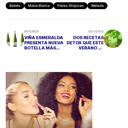
Bebés
Malva Blanca
Pieles Atópicas
Weleda
ANTERIOR
SIGUIENTE
VIÑA ESMERALDA
DOS RECETAS
PRESENTA NUEVA
DETOX QUE ESTE
BOTELLA MÁS
VERANO TE
ELEGANTE Y
CAMBIARÁN LA
SOSTENIBLE
VIDA