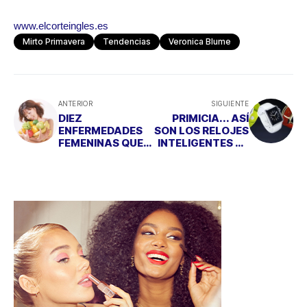
www.elcorteingles.es
Mirto Primavera
Tendencias
Veronica Blume
ANTERIOR
SIGUIENTE
DIEZ
PRIMICIA... ASÍ
ENFERMEDADES
SON LOS RELOJES
FEMENINAS QUE
INTELIGENTES DE
PUEDES PREVENIR
APPLE
CON LA DIETA