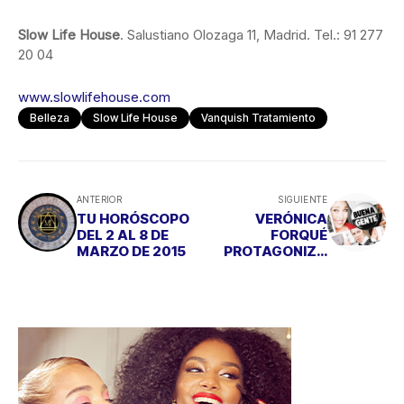
Slow Life House
. Salustiano Olozaga 11, Madrid. Tel.: 91 277
20 04
www.slowlifehouse.com
Belleza
Slow Life House
Vanquish Tratamiento
ANTERIOR
SIGUIENTE
TU HORÓSCOPO
VERÓNICA
DEL 2 AL 8 DE
FORQUÉ
MARZO DE 2015
PROTAGONIZA
“LA BUENA
GENTE” EN PLENA
GRAN VÍA