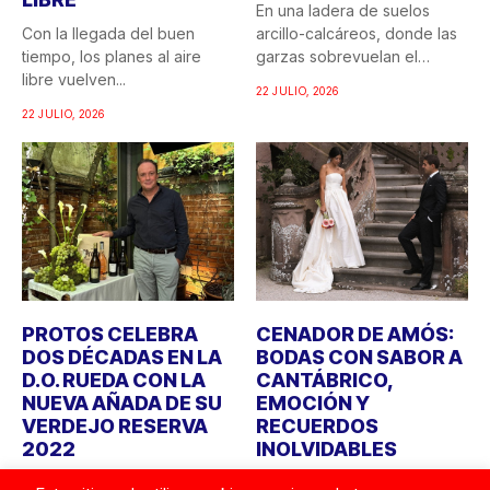
En una ladera de suelos
Con la llegada del buen
arcillo-calcáreos, donde las
tiempo, los planes al aire
garzas sobrevuelan el
libre vuelven...
recuerdo...
22 JULIO, 2026
22 JULIO, 2026
PROTOS CELEBRA
CENADOR DE AMÓS:
DOS DÉCADAS EN LA
BODAS CON SABOR A
D.O. RUEDA CON LA
CANTÁBRICO,
NUEVA AÑADA DE SU
EMOCIÓN Y
VERDEJO RESERVA
RECUERDOS
2022
INOLVIDABLES
Bodegas Protos celebra
Durante años, cuando