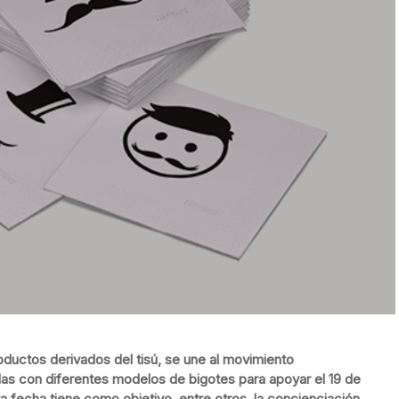
oductos derivados del tisú, se une al movimiento
as con diferentes modelos de bigotes para apoyar el 19 de
a fecha tiene como objetivo, entre otros, la concienciación