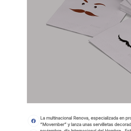
L
a multinacional Renova, especializada en pr
“Movember” y lanza unas servilletas decorad
noviembre, día Internacional del Hombre. Est