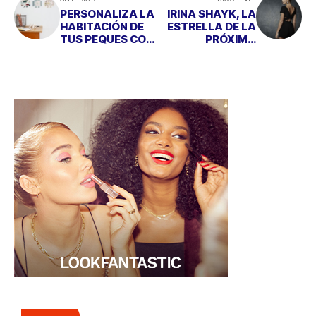
PERSONALIZA LA
IRINA SHAYK, LA
HABITACIÓN DE
ESTRELLA DE LA
TUS PEQUES CON
PRÓXIMA
VINILOS
CAMPAÑA DE
ORIGINALES
SUITEBLANCO