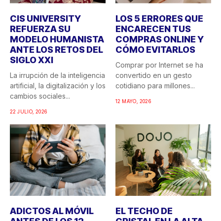
CIS UNIVERSITY
LOS 5 ERRORES QUE
REFUERZA SU
ENCARECEN TUS
MODELO HUMANISTA
COMPRAS ONLINE Y
ANTE LOS RETOS DEL
CÓMO EVITARLOS
SIGLO XXI
Comprar por Internet se ha
La irrupción de la inteligencia
convertido en un gesto
artificial, la digitalización y los
cotidiano para millones...
cambios sociales...
12 MAYO, 2026
22 JULIO, 2026
ADICTOS AL MÓVIL
EL TECHO DE