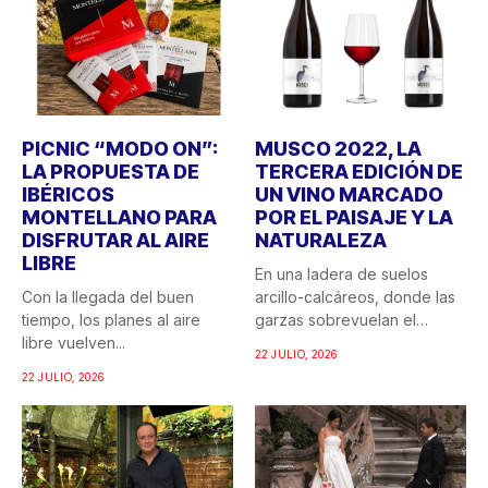
LA PROPUESTA DE
TERCERA EDICIÓN DE
IBÉRICOS
UN VINO MARCADO
MONTELLANO PARA
POR EL PAISAJE Y LA
DISFRUTAR AL AIRE
NATURALEZA
LIBRE
En una ladera de suelos
Con la llegada del buen
arcillo-calcáreos, donde las
tiempo, los planes al aire
garzas sobrevuelan el
libre vuelven...
recuerdo...
22 JULIO, 2026
22 JULIO, 2026
PROTOS CELEBRA
CENADOR DE AMÓS:
DOS DÉCADAS EN LA
BODAS CON SABOR A
D.O. RUEDA CON LA
CANTÁBRICO,