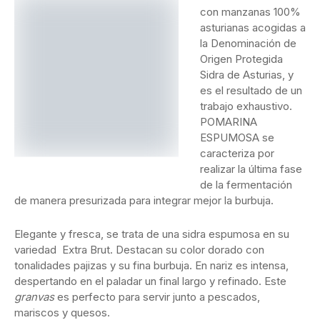
con manzanas 100%
asturianas acogidas a la Denominación de Origen Protegida
Sidra de Asturias, y es el resultado de un trabajo
exhaustivo. POMARINA ESPUMOSA se caracteriza por
realizar la última fase de la fermentación de manera
presurizada para integrar mejor la burbuja.
Elegante y fresca, se trata de una sidra espumosa en su
variedad Extra Brut. Destacan su color dorado con
tonalidades pajizas y su fina burbuja. En nariz es intensa,
despertando en el paladar un final largo y refinado. Este
granvas
es perfecto para servir junto a pescados,
mariscos y quesos.
En cuanto a su formato, se presenta en esbeltas botellas
de cristal oscuro -que ayuda a preservar intactas sus
cualidades- con el atractivo logo de una manzana verde
serigrafiado.
En España se puede encontrar en los mejores espacios