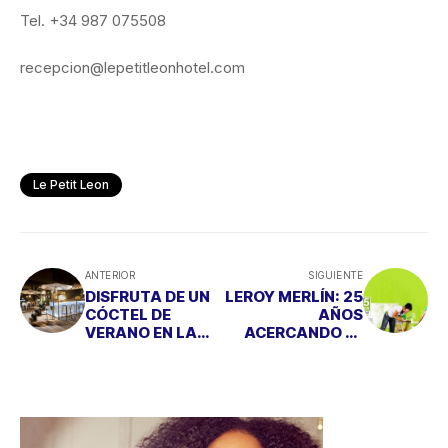
Tel. +34 987 075508
recepcion@lepetitleonhotel.com
Le Petit Leon
ANTERIOR
SIGUIENTE
DISFRUTA DE UN
LEROY MERLÍN: 25
CÓCTEL DE
AÑOS
VERANO EN LA
ACERCANDO EL
TERRAZA DE
BRICOLAJE A LOS
YANDIOLA
HOGARES