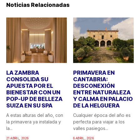
Noticias Relacionadas
LA ZAMBRA
PRIMAVERA EN
CONSOLIDA SU
CANTABRIA:
APUESTA POR EL
DESCONEXIÓN
BIENESTAR CON UN
ENTRE NATURALEZA
POP-UP DE BELLEZA
Y CALMA EN PALACIO
SUIZA EN SU SPA
DE LA HELGUERA
A estas alturas del año, con
Cualquier época del año es
la primavera ya instalada y
perfecta para viajar a los
la...
valles pasiegos...
21 ABRIL, 2026
6 ABRIL, 2026