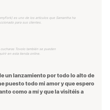
amyFork) es uno de los artículos que Samantha ha
ccionado para sus clientes.
s cucharas Tovolo también se pueden
uirir en esta tienda online.
 de un lanzamiento por todo lo alto de
 he puesto todo mi amor y que espero
nto como a mí y que la visitéis a