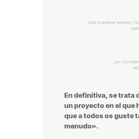
Este brazalete tenedor (S
sele
Las colorida
adq
En definitiva, se trata
un proyecto en el que
que a todos os guste ta
menudo».