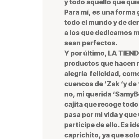
y todo aquello que qui
Para mí, es una forma 
todo el mundo y de de
a los que dedicamos m
sean perfectos.
Y por último,
LA TIEN
productos que hacen nu
alegría felicidad, com
cuencos de ‘Zak ‘y de 
no, mi querida ‘SamyB
cajita que recoge todo
pasa por mi vida y que
participe de ello. Es i
caprichito, ya que solo