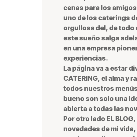
cenas para los amigos 
uno de los caterings d
orgullosa del, de todo
este sueño salga adela
en una empresa pioner
experiencias.
La página va a estar di
CATERING
, el alma y 
todos nuestros menús
bueno son solo una id
abierta a todas las no
Por otro lado
EL BLOG
,
novedades de mi vida,