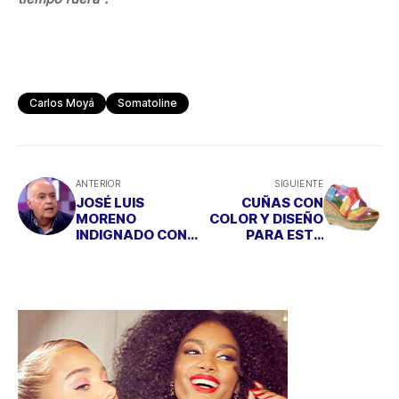
Carlos Moyá
Somatoline
ANTERIOR
SIGUIENTE
JOSÉ LUIS
CUÑAS CON
MORENO
COLOR Y DISEÑO
INDIGNADO CON
PARA ESTA
"HABLE CON
TEMPORADA
ELLAS”