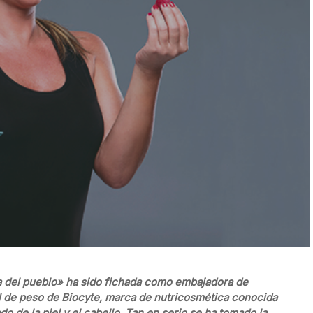
a del pueblo» ha sido fichada como embajadora de
ol de peso de Biocyte, marca de nutricosmética conocida
o de la piel y el cabello. Tan en serio se ha tomado la