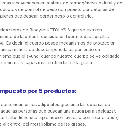
ltimas innovaciones en materia de termogénesis natural y de
roductos de control de peso compuesto por cetonas de
ujeres que desean perder peso o controlarlo.
delgazantes de Biocyte KETOLYSIS que se extraen
iento de la cetosis consiste en liberar todas aquellas
va. Es decir, el cuerpo posee mecanismos de protección
la única manera de descomponerla es poniendo en
l mismo que el ayuno: cuando nuestro cuerpo se ve obligado
 eliminar las capas más profundas de la grasa.
ompuesto por 5 productos:
s contenidas en los adipocitos gracias a las cetonas de
 aquellas personas que buscan una ayuda para adelgazar,
or tanto, tiene una triple acción: ayuda a controlar el peso,
e al control del metabolismo de las grasas.