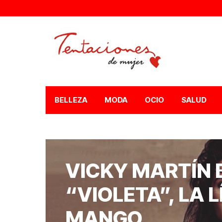
BELLEZA
MODA
OCIO
SALUD
VICKY MARTÍN 
“VIOLETA”, LA 
MANGO