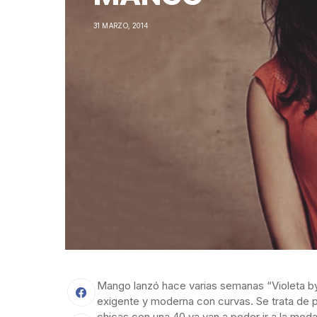
31 MARZO, 2014
Mango lanzó hace varias semanas “Violeta by 
exigente y moderna con curvas. Se trata de 
chicas con una 40 ya van a poder ir a la moda 