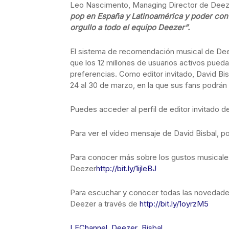
Leo Nascimento, Managing Director de Deez
pop en España y Latinoamérica y poder cont
orgullo a todo el equipo Deezer”.
El sistema de recomendación musical de Deez
que los 12 millones de usuarios activos pued
preferencias. Como editor invitado, David Bi
24 al 30 de marzo, en la que sus fans podrá
Puedes acceder al perfil de editor invitado d
Para ver el vídeo mensaje de David Bisbal, por
Para conocer más sobre los gustos musicales 
Deezer
http://bit.ly/1ijleBJ
Para escuchar y conocer todas las novedades 
Deezer a través de
http://bit.ly/1oyrzM5
LFChannel_Deezer_Bisbal