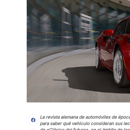
La revista alemana de automóviles de époc
para saber qué vehículo consideran sus lect
de «Clásico del futuro», en el ámbito de lo