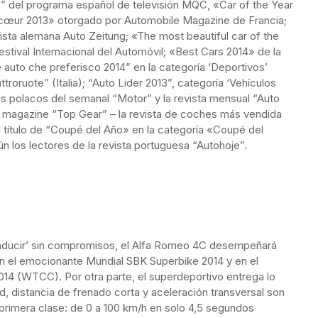
rs” del programa español de televisión MQC, «Car of the Year
 cœur 2013» otorgado por Automobile Magazine de Francia;
ista alemana Auto Zeitung; «The most beautiful car of the
stival Internacional del Automóvil; «Best Cars 2014» de la
 auto che preferisco 2014” en la categoría ‘Deportivos’
troruote” (Italia); “Auto Lider 2013”, categoría ‘Vehículos
es polacos del semanal “Motor” y la revista mensual “Auto
el magazine “Top Gear” – la revista de coches más vendida
l título de “Coupé del Año» en la categoría «Coupé del
n los lectores de la revista portuguesa “Autohoje”.
onducir’ sin compromisos, el Alfa Romeo 4C desempeñará
n el emocionante Mundial SBK Superbike 2014 y en el
14 (WTCC). Por otra parte, el superdeportivo entrega lo
, distancia de frenado corta y aceleración transversal son
 primera clase: de 0 a 100 km/h en solo 4,5 segundos