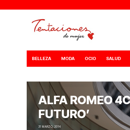
BELLEZA
MODA
OCIO
SALUD
ALFA ROMEO 4C,
FUTURO’
31 MARZO, 2014