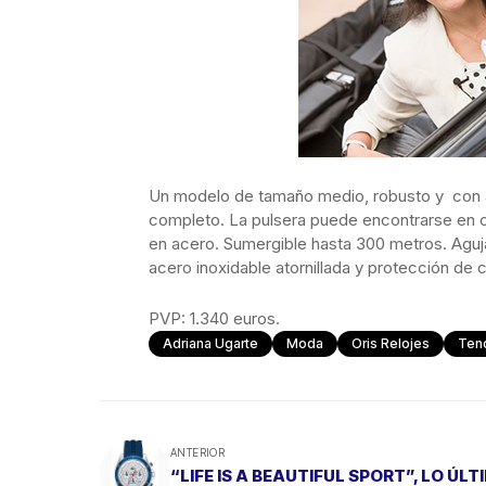
Un modelo de tamaño medio, robusto y con as
completo. La pulsera puede encontrarse en c
en acero. Sumergible hasta 300 metros. Aguja
acero inoxidable atornillada y protección de 
PVP: 1.340 euros.
Adriana Ugarte
Moda
Oris Relojes
Ten
ANTERIOR
“LIFE IS A BEAUTIFUL SPORT”, LO ÚLT