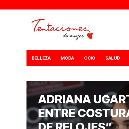
BELLEZA
MODA
OCIO
SALUD
ADRIANA UGART
ENTRE COSTURA
DE RELOJES”