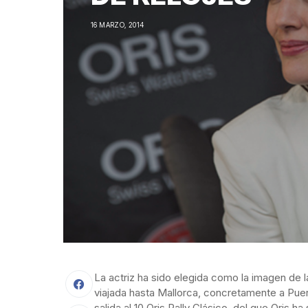
16 MARZO, 2014
La actriz ha sido elegida como la imagen de la
viajada hasta Mallorca, concretamente a Puer
salida al 10 Oris Rally Clásico, del que Oris h