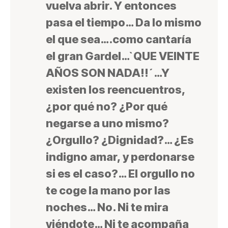
vuelva abrir. Y entonces
pasa el tiempo… Da lo mismo
el que sea….como cantaría
el gran Gardel…`QUE VEINTE
AÑOS SON NADA!!´…Y
existen los reencuentros,
¿por qué no? ¿Por qué
negarse a uno mismo?
¿Orgullo? ¿Dignidad?… ¿Es
indigno amar, y perdonarse
si es el caso?… El orgullo no
te coge la mano por las
noches… No. Ni te mira
viéndote… Ni te acompaña