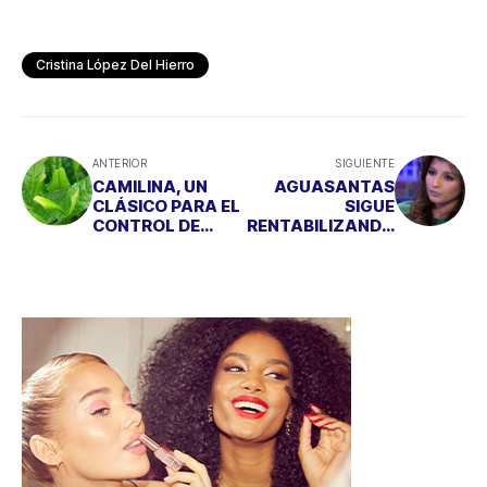
Cristina López Del Hierro
ANTERIOR
SIGUIENTE
CAMILINA, UN
AGUASANTAS
CLÁSICO PARA EL
SIGUE
CONTROL DE
RENTABILIZANDO
PESO
SU RELACIÓN CON
EL HIJO DE LA
BOLLO