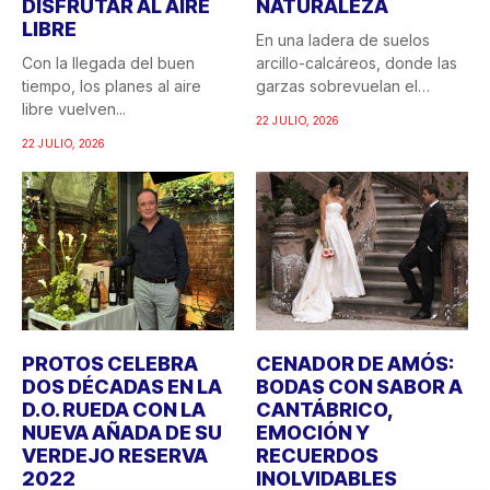
DISFRUTAR AL AIRE
NATURALEZA
LIBRE
En una ladera de suelos
Con la llegada del buen
arcillo-calcáreos, donde las
tiempo, los planes al aire
garzas sobrevuelan el
libre vuelven...
recuerdo...
22 JULIO, 2026
22 JULIO, 2026
PROTOS CELEBRA
CENADOR DE AMÓS:
DOS DÉCADAS EN LA
BODAS CON SABOR A
D.O. RUEDA CON LA
CANTÁBRICO,
NUEVA AÑADA DE SU
EMOCIÓN Y
VERDEJO RESERVA
RECUERDOS
2022
INOLVIDABLES