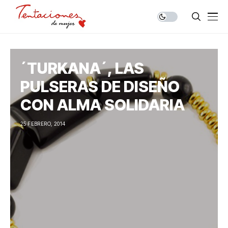
´TURKANA´, LAS
PULSERAS DE DISEÑO
CON ALMA SOLIDARIA
25 FEBRERO, 2014