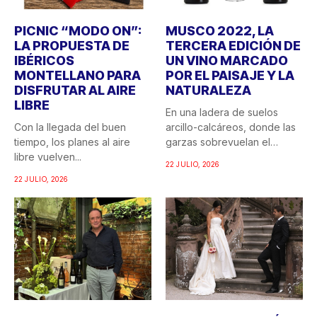
PICNIC “MODO ON”:
MUSCO 2022, LA
LA PROPUESTA DE
TERCERA EDICIÓN DE
IBÉRICOS
UN VINO MARCADO
MONTELLANO PARA
POR EL PAISAJE Y LA
DISFRUTAR AL AIRE
NATURALEZA
LIBRE
En una ladera de suelos
Con la llegada del buen
arcillo-calcáreos, donde las
tiempo, los planes al aire
garzas sobrevuelan el
libre vuelven...
recuerdo...
22 JULIO, 2026
22 JULIO, 2026