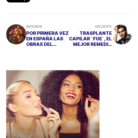
ANTERIOR
SIGUIENTE
POR PRIMERA VEZ
TRASPLANTE
EN ESPAÑA LAS
CAPILAR `FUE´, EL
OBRAS DEL
MEJOR REMEDIO
ILUSTRADOR
CONTRA LA
BENJAMIN
ALOPECIA
LACOMBE