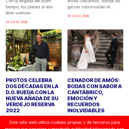
Con la llegada del buen
arcillo-calcáreos, donde las
tiempo, los planes al aire
garzas sobrevuelan el
libre vuelven...
recuerdo...
22 JULIO, 2026
22 JULIO, 2026
PROTOS CELEBRA
CENADOR DE AMÓS:
DOS DÉCADAS EN LA
BODAS CON SABOR A
D.O. RUEDA CON LA
CANTÁBRICO,
NUEVA AÑADA DE SU
EMOCIÓN Y
VERDEJO RESERVA
RECUERDOS
2022
INOLVIDABLES
Bodegas Protos celebra
Durante años, cuando
Este sitio web utiliza cookies propias y de terceros para
este año el 20º aniversario
alguien imaginaba una boda,
mejorar sus servicios y mostrarle publicidad relacionada con