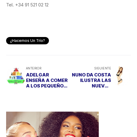
Tel. +34 91 521 02 12
¿Hacemos Un Trío?
ANTERIOR
SIGUIENTE
ADELGAR
NUNO DA COSTA
ENSEÑA A COMER
ILUSTRA LAS
A LOS PEQUEÑOS
NUEVAS
DE LA CASA
PROPUESTAS DE
TRIUMPH