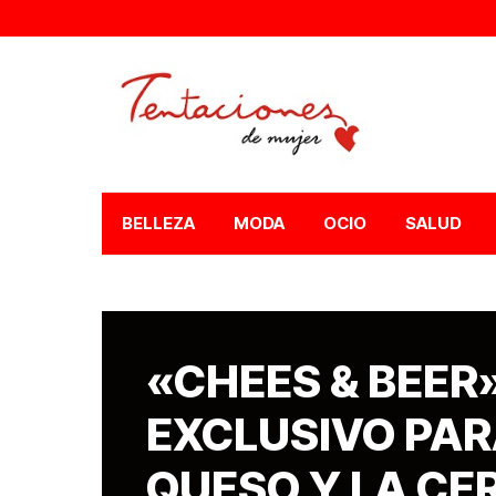
BELLEZA
MODA
OCIO
SALUD
«CHEES & BEER»
EXCLUSIVO PA
QUESO Y LA CE