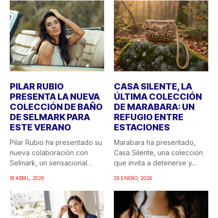
PILAR RUBIO
CASA SILENTE, LA
PRESENTA LA NUEVA
ÚLTIMA COLECCIÓN
COLECCIÓN DE BAÑO
DE MARABARA: UN
DE SELMARK PARA
REFUGIO ENTRE
ESTE VERANO
ESTACIONES
Pilar Rubio ha presentado su
Marabara ha presentado,
nueva colaboración con
Casa Silente, una colección
Selmark, un sensacional
que invita a detenerse y...
doble...
18 ABRIL, 2026
26 ENERO, 2026