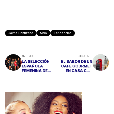
Jaime Cantizano
MdA
Tendencias
ANTERIOR
SIGUIENTE
LA SELECCIÓN
EL SABOR DE UN
ESPAÑOLA
CAFÉ GOURMET
FEMENINA DE
EN CASA CON
BALONMANO
INISSIA, DE
ESTÁ DE MODA
NESPRESSO