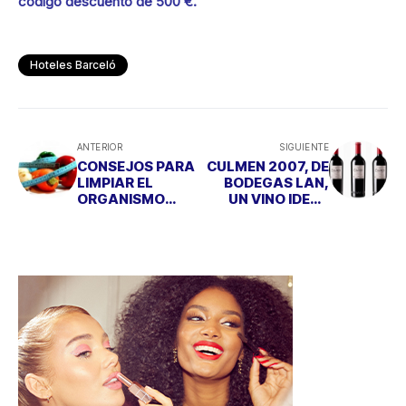
código descuento de 500 €.
Hoteles Barceló
ANTERIOR
SIGUIENTE
CONSEJOS PARA
CULMEN 2007, DE
LIMPIAR EL
BODEGAS LAN,
ORGANISMO
UN VINO IDEAL
POST-NAVIDAD
PARA EMPEZAR
2014