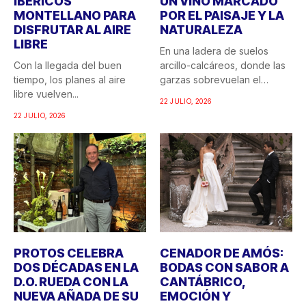
IBÉRICOS
UN VINO MARCADO
MONTELLANO PARA
POR EL PAISAJE Y LA
DISFRUTAR AL AIRE
NATURALEZA
LIBRE
En una ladera de suelos
Con la llegada del buen
arcillo-calcáreos, donde las
tiempo, los planes al aire
garzas sobrevuelan el
libre vuelven...
recuerdo...
22 JULIO, 2026
22 JULIO, 2026
PROTOS CELEBRA
CENADOR DE AMÓS:
DOS DÉCADAS EN LA
BODAS CON SABOR A
D.O. RUEDA CON LA
CANTÁBRICO,
NUEVA AÑADA DE SU
EMOCIÓN Y