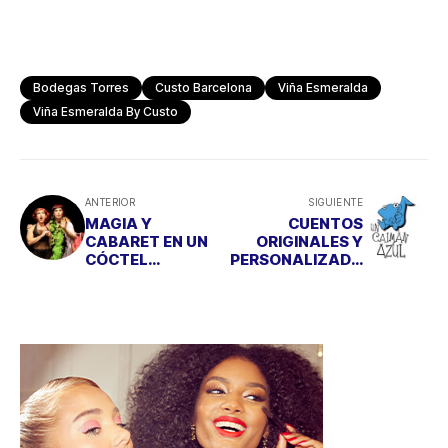
Bodegas Torres
Custo Barcelona
Viña Esmeralda
Viña Esmeralda By Custo
ANTERIOR
SIGUIENTE
MAGIA Y
CUENTOS
CABARET EN UN
ORIGINALES Y
CÓCTEL
PERSONALIZADO
PERFECTO
S PARA
SORPRENDER