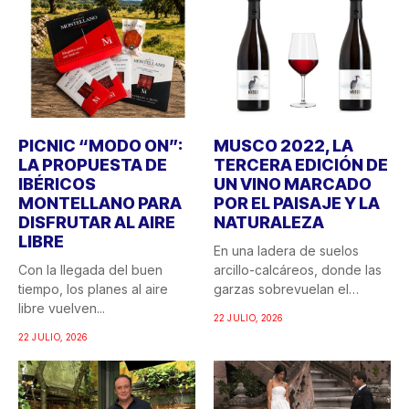
PICNIC “MODO ON”:
MUSCO 2022, LA
LA PROPUESTA DE
TERCERA EDICIÓN DE
IBÉRICOS
UN VINO MARCADO
MONTELLANO PARA
POR EL PAISAJE Y LA
DISFRUTAR AL AIRE
NATURALEZA
LIBRE
En una ladera de suelos
Con la llegada del buen
arcillo-calcáreos, donde las
tiempo, los planes al aire
garzas sobrevuelan el
libre vuelven...
recuerdo...
22 JULIO, 2026
22 JULIO, 2026