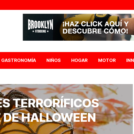
GASTRONOMÍA
NIÑOS
HOGAR
MOTOR
IN
S TERRORÍFICOS
E DE HALLOWEEN