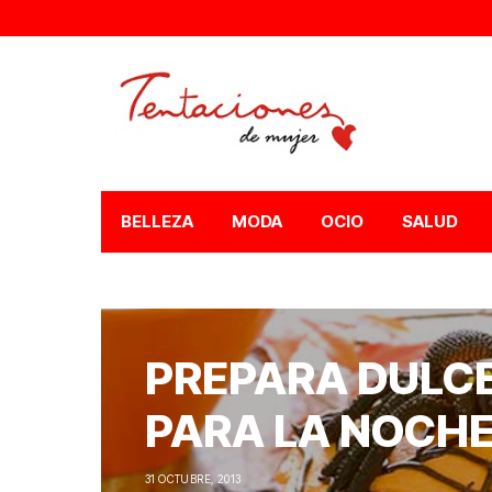
BELLEZA
MODA
OCIO
SALUD
PREPARA DULCE
PARA LA NOCH
31 OCTUBRE, 2013